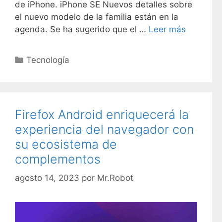
de iPhone. iPhone SE Nuevos detalles sobre
el nuevo modelo de la familia están en la
agenda. Se ha sugerido que el …
Leer más
C
Tecnología
a
t
e
g
Firefox Android enriquecerá la
o
experiencia del navegador con
r
su ecosistema de
í
complementos
a
s
agosto 14, 2023
por
Mr.Robot