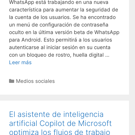
WhatsApp está trabajando en una nueva
característica para aumentar la seguridad de
la cuenta de los usuarios. Se ha encontrado
un menú de configuración de contraseña
oculto en la última versión beta de WhatsApp
para Android. Esto permitirá a los usuarios
autenticarse al iniciar sesión en su cuenta
con un bloqueo de rostro, huella digital …
Leer más
C
Medios sociales
a
t
e
g
El asistente de inteligencia
o
artificial Copilot de Microsoft
r
optimiza los flujos de trabajo
í