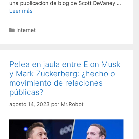
una publicación de blog de Scott DeVaney …
Leer más
C
Internet
a
t
e
g
Pelea en jaula entre Elon Musk
o
y Mark Zuckerberg: ¿hecho o
r
movimiento de relaciones
í
públicas?
a
s
agosto 14, 2023
por
Mr.Robot