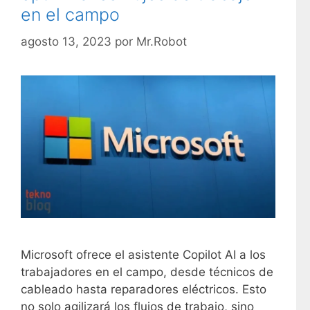
en el campo
a
s
agosto 13, 2023
por
Mr.Robot
Microsoft ofrece el asistente Copilot AI a los
trabajadores en el campo, desde técnicos de
cableado hasta reparadores eléctricos. Esto
no solo agilizará los flujos de trabajo, sino