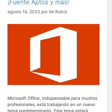
¡Fuente Aptos y más!
o
r
agosto 14, 2023
por
Mr.Robot
í
a
s
Microsoft Office, indispensable para muchos
profesionales, está trabajando en un nuevo
tema predeterminado. Este tema estará