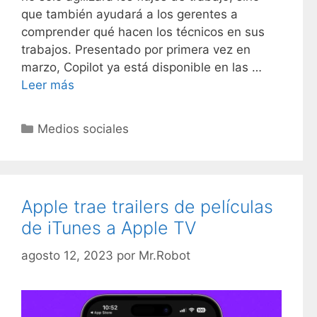
que también ayudará a los gerentes a
comprender qué hacen los técnicos en sus
trabajos. Presentado por primera vez en
marzo, Copilot ya está disponible en las …
Leer más
C
Medios sociales
a
t
e
g
Apple trae trailers de películas
o
de iTunes a Apple TV
r
í
agosto 12, 2023
por
Mr.Robot
a
s