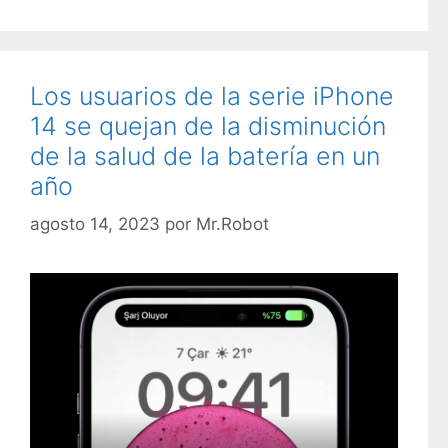
a
t
e
g
Los usuarios de la serie iPhone
o
14 se quejan de la disminución
r
de la salud de la batería en un
í
año
a
s
agosto 14, 2023
por
Mr.Robot