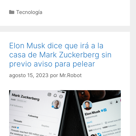
C
Tecnología
a
t
e
g
Elon Musk dice que irá a la
o
casa de Mark Zuckerberg sin
r
previo aviso para pelear
í
a
agosto 15, 2023
por
Mr.Robot
s