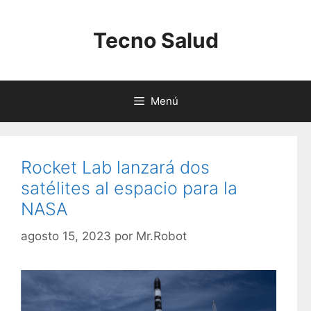
Saltar
al
Tecno Salud
contenido
Menú
Rocket Lab lanzará dos
satélites al espacio para la
NASA
agosto 15, 2023
por
Mr.Robot