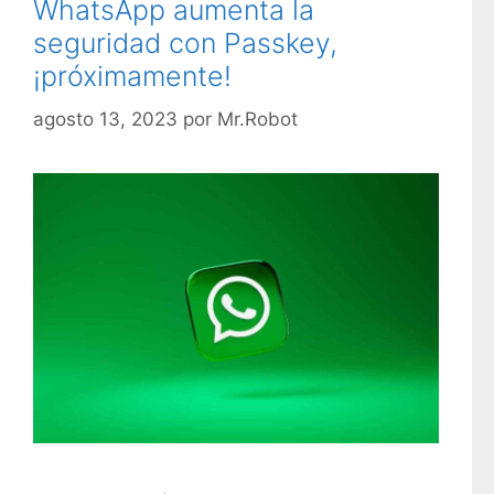
WhatsApp aumenta la
o
seguridad con Passkey,
r
¡próximamente!
í
a
agosto 13, 2023
por
Mr.Robot
s