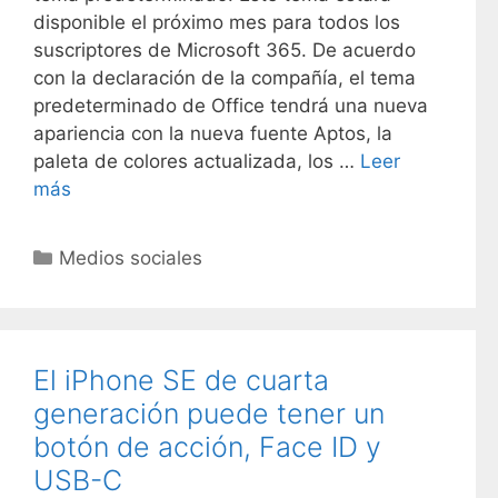
disponible el próximo mes para todos los
suscriptores de Microsoft 365. De acuerdo
con la declaración de la compañía, el tema
predeterminado de Office tendrá una nueva
apariencia con la nueva fuente Aptos, la
paleta de colores actualizada, los …
Leer
más
C
Medios sociales
a
t
e
g
El iPhone SE de cuarta
o
generación puede tener un
r
botón de acción, Face ID y
í
USB-C
a