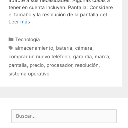
adapte a sus necesidades. Algunas cosas a
tener en cuenta incluyen: Pantalla: Considere
el tamaño y la resolución de la pantalla del …
Leer más
C
Tecnología
a
E
almacenamiento
,
batería
,
cámara
,
t
t
comprar un nuevo teléfono
,
garantía
,
marca
,
e
i
pantalla
,
precio
,
procesador
,
resolución
,
g
q
sistema operativo
o
u
r
e
í
t
a
a
s
s
B
u
s