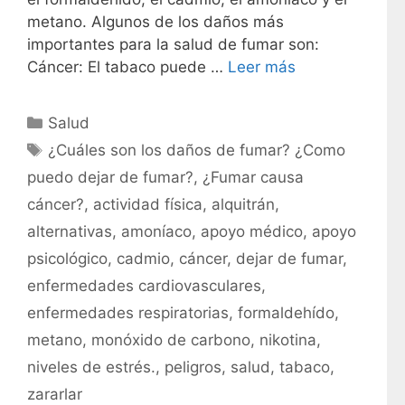
metano. Algunos de los daños más
importantes para la salud de fumar son:
Cáncer: El tabaco puede …
Leer más
C
Salud
a
E
¿Cuáles son los daños de fumar? ¿Como
t
t
puedo dejar de fumar?
,
¿Fumar causa
e
i
cáncer?
,
actividad física
,
alquitrán
,
g
q
alternativas
,
amoníaco
,
apoyo médico
,
apoyo
o
u
r
psicológico
,
cadmio
,
cáncer
,
dejar de fumar
,
e
í
t
enfermedades cardiovasculares
,
a
a
enfermedades respiratorias
,
formaldehído
,
s
s
metano
,
monóxido de carbono
,
nikotina
,
niveles de estrés.
,
peligros
,
salud
,
tabaco
,
zararlar