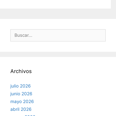
B
u
s
c
a
r
Archivos
:
julio 2026
junio 2026
mayo 2026
abril 2026