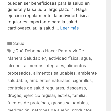
pueden ser beneficiosas para la salud en
general y la salud a largo plazo: 1. Haga
ejercicio regularmente: la actividad física
regular es importante para la salud
cardiovascular, la salud …
Leer más
C
Salud
a
E
¿Qué Debemos Hacer Para Vivir De
t
t
Manera Saludable?
,
actividad física
,
agua
,
e
i
alcohol
,
alimentos integrales
,
alimentos
g
q
procesados
,
alimentos saludables
,
ambiente
o
u
r
saludable
,
ambientes naturales
,
cigarrillos
,
e
í
t
controles de salud regulares
,
descanso
,
a
a
drogas
,
ejercicio regular
,
estrés
,
familia
,
s
s
fuentes de proteínas
,
grasas saludables
,
meditación
,
patrones de sueño
,
productos