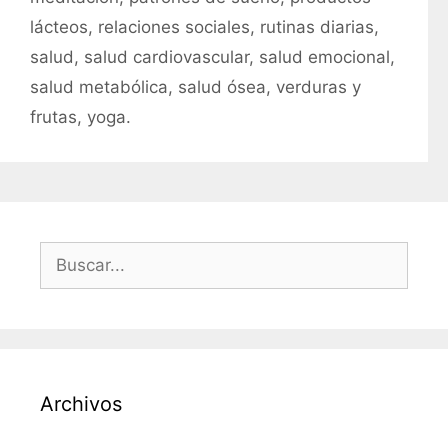
lácteos
,
relaciones sociales
,
rutinas diarias
,
salud
,
salud cardiovascular
,
salud emocional
,
salud metabólica
,
salud ósea
,
verduras y
frutas
,
yoga.
B
u
s
c
a
r
Archivos
: