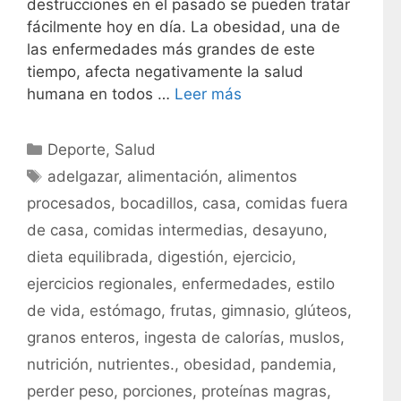
destrucciones en el pasado se pueden tratar
fácilmente hoy en día. La obesidad, una de
las enfermedades más grandes de este
tiempo, afecta negativamente la salud
humana en todos …
Leer más
C
Deporte
,
Salud
a
E
adelgazar
,
alimentación
,
alimentos
t
t
procesados
,
bocadillos
,
casa
,
comidas fuera
e
i
de casa
,
comidas intermedias
,
desayuno
,
g
q
dieta equilibrada
,
digestión
,
ejercicio
,
o
u
r
ejercicios regionales
,
enfermedades
,
estilo
e
í
t
de vida
,
estómago
,
frutas
,
gimnasio
,
glúteos
,
a
a
granos enteros
,
ingesta de calorías
,
muslos
,
s
s
nutrición
,
nutrientes.
,
obesidad
,
pandemia
,
perder peso
,
porciones
,
proteínas magras
,