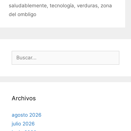
saludablemente
,
tecnología
,
verduras
,
zona
del ombligo
B
u
s
c
a
r
Archivos
:
agosto 2026
julio 2026