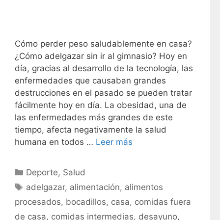
Cómo perder peso saludablemente en casa?
¿Cómo adelgazar sin ir al gimnasio? Hoy en
día, gracias al desarrollo de la tecnología, las
enfermedades que causaban grandes
destrucciones en el pasado se pueden tratar
fácilmente hoy en día. La obesidad, una de
las enfermedades más grandes de este
tiempo, afecta negativamente la salud
humana en todos …
Leer más
C
Deporte
,
Salud
a
E
adelgazar
,
alimentación
,
alimentos
t
t
procesados
,
bocadillos
,
casa
,
comidas fuera
e
i
de casa
,
comidas intermedias
,
desayuno
,
g