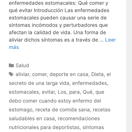
enfermedades estomacales: Qué comer y
qué evitar Introducción Las enfermedades
estomacales pueden causar una serie de
síntomas incómodos y perturbadores que
afectan la calidad de vida. Una forma de
aliviar dichos síntomas es a través de …
Leer
más
C
Salud
a
E
aliviar
,
comer
,
deporte en casa
,
Dieta
,
el
t
t
secreto de una larga vida
,
enfermedades
,
e
i
estomacales
,
evitar
,
Los
,
para
,
Qué
,
que
g
q
debo comer cuando estoy enfermo del
o
u
r
estomago
,
receta de comida sana
,
recetas
e
í
t
saludables en casa
,
recomendaciones
a
a
nutricionales para deportistas
,
síntomas
s
s