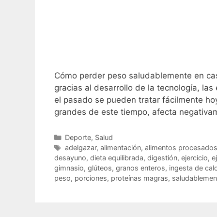
Cómo perder peso saludablemente en casa
gracias al desarrollo de la tecnología, 
el pasado se pueden tratar fácilmente h
grandes de este tiempo, afecta negativ
C
Deporte
,
Salud
a
E
adelgazar
,
alimentación
,
alimentos procesado
t
t
desayuno
,
dieta equilibrada
,
digestión
,
ejercicio
,
e
e
i
gimnasio
,
glúteos
,
granos enteros
,
ingesta de cal
g
q
peso
,
porciones
,
proteínas magras
,
saludablemen
o
u
r
e
í
t