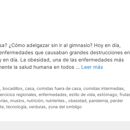
? ¿Cómo adelgazar sin ir al gimnasio? Hoy en día,
las enfermedades que causaban grandes destrucciones en
oy en día. La obesidad, una de las enfermedades más
amente la salud humana en todos …
Leer más
s
,
bocadillos
,
casa
,
comidas fuera de casa
,
comidas intermedias
,
jercicios regionales
,
enfermedades
,
estilo de vida
,
estómago
,
fruta
orías
,
muslos
,
nutrición
,
nutrientes.
,
obesidad
,
pandemia
,
perder
te
,
tecnología
,
verduras
,
zona del ombligo