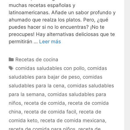
muchas recetas españolas y
latinoamericanas. Añade un sabor profundo y
ahumado que realza los platos. Pero, ¿qué
puedes hacer si no lo encuentras? ¡No te
preocupes! Hay alternativas deliciosas que te
permitirán …
Leer más
C
Recetas de cocina
a
E
comidas saludables con pollo
,
comidas
t
t
saludables para bajar de peso
,
comidas
e
i
saludables para la cena
,
comidas saludables
g
q
para la semana
,
comidas saludables para
o
u
r
niños
,
receta de comida
,
receta de comida
e
í
t
china
,
receta de comida facil
,
receta de
a
a
comida keto
,
receta de comida mexicana
,
s
s
receta de comida para niños
,
receta de