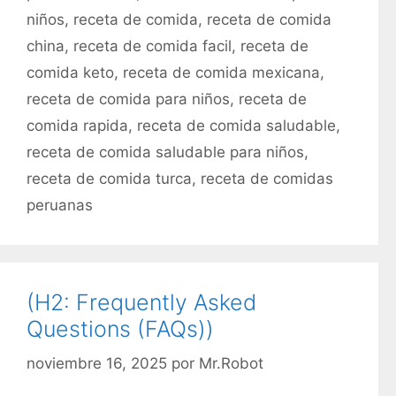
r
niños
,
receta de comida
,
receta de comida
e
í
t
china
,
receta de comida facil
,
receta de
a
a
comida keto
,
receta de comida mexicana
,
s
s
receta de comida para niños
,
receta de
comida rapida
,
receta de comida saludable
,
receta de comida saludable para niños
,
receta de comida turca
,
receta de comidas
peruanas
(H2: Frequently Asked
Questions (FAQs))
noviembre 16, 2025
por
Mr.Robot