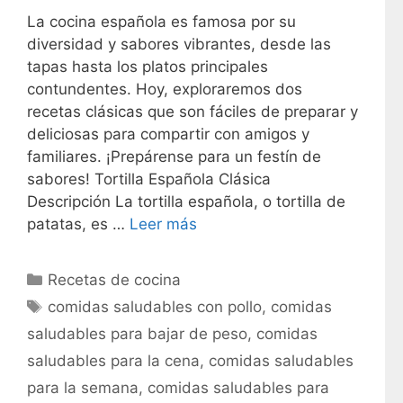
La cocina española es famosa por su
diversidad y sabores vibrantes, desde las
tapas hasta los platos principales
contundentes. Hoy, exploraremos dos
recetas clásicas que son fáciles de preparar y
deliciosas para compartir con amigos y
familiares. ¡Prepárense para un festín de
sabores! Tortilla Española Clásica
Descripción La tortilla española, o tortilla de
patatas, es …
Leer más
C
Recetas de cocina
a
E
comidas saludables con pollo
,
comidas
t
t
saludables para bajar de peso
,
comidas
e
i
saludables para la cena
,
comidas saludables
g
q
para la semana
,
comidas saludables para
o
u