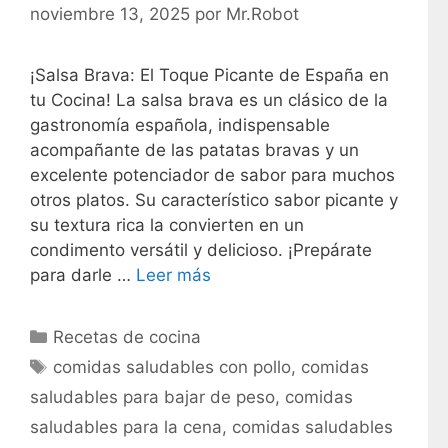
noviembre 13, 2025
por
Mr.Robot
¡Salsa Brava: El Toque Picante de España en
tu Cocina! La salsa brava es un clásico de la
gastronomía española, indispensable
acompañante de las patatas bravas y un
excelente potenciador de sabor para muchos
otros platos. Su característico sabor picante y
su textura rica la convierten en un
condimento versátil y delicioso. ¡Prepárate
para darle …
Leer más
C
Recetas de cocina
a
E
comidas saludables con pollo
,
comidas
t
t
saludables para bajar de peso
,
comidas
e
i
saludables para la cena
,
comidas saludables
g
q