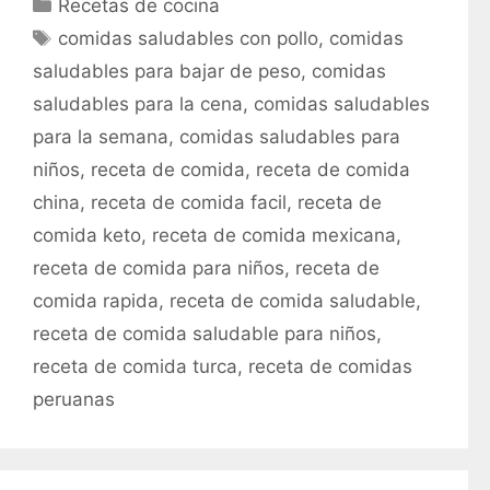
C
Recetas de cocina
a
E
comidas saludables con pollo
,
comidas
t
t
saludables para bajar de peso
,
comidas
e
i
saludables para la cena
,
comidas saludables
g
q
para la semana
,
comidas saludables para
o
u
r
niños
,
receta de comida
,
receta de comida
e
í
t
china
,
receta de comida facil
,
receta de
a
a
comida keto
,
receta de comida mexicana
,
s
s
receta de comida para niños
,
receta de
comida rapida
,
receta de comida saludable
,
receta de comida saludable para niños
,
receta de comida turca
,
receta de comidas
peruanas