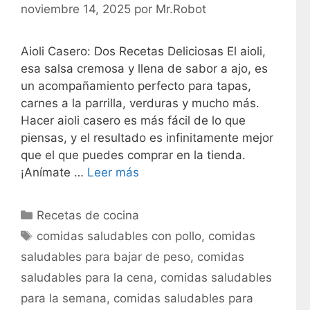
noviembre 14, 2025
por
Mr.Robot
Aioli Casero: Dos Recetas Deliciosas El aioli,
esa salsa cremosa y llena de sabor a ajo, es
un acompañamiento perfecto para tapas,
carnes a la parrilla, verduras y mucho más.
Hacer aioli casero es más fácil de lo que
piensas, y el resultado es infinitamente mejor
que el que puedes comprar en la tienda.
¡Anímate …
Leer más
C
Recetas de cocina
a
E
comidas saludables con pollo
,
comidas
t
t
saludables para bajar de peso
,
comidas
e
i
saludables para la cena
,
comidas saludables
g
q
para la semana
,
comidas saludables para
o
u