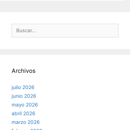
g
g
g
i
i
i
n
n
n
a
a
a
B
u
s
c
a
r
Archivos
:
julio 2026
junio 2026
mayo 2026
abril 2026
marzo 2026