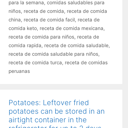
para la semana
,
comidas saludables para
o
u
r
niños
,
receta de comida
,
receta de comida
e
í
t
china
,
receta de comida facil
,
receta de
a
a
comida keto
,
receta de comida mexicana
,
s
s
receta de comida para niños
,
receta de
comida rapida
,
receta de comida saludable
,
receta de comida saludable para niños
,
receta de comida turca
,
receta de comidas
peruanas
Potatoes: Leftover fried
potatoes can be stored in an
airtight container in the