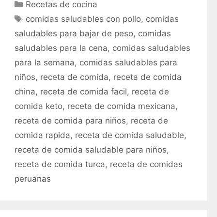
C
Recetas de cocina
a
E
comidas saludables con pollo
,
comidas
t
t
saludables para bajar de peso
,
comidas
e
i
saludables para la cena
,
comidas saludables
g
q
para la semana
,
comidas saludables para
o
u
r
niños
,
receta de comida
,
receta de comida
e
í
t
china
,
receta de comida facil
,
receta de
a
a
comida keto
,
receta de comida mexicana
,
s
s
receta de comida para niños
,
receta de
comida rapida
,
receta de comida saludable
,
receta de comida saludable para niños
,
receta de comida turca
,
receta de comidas
peruanas