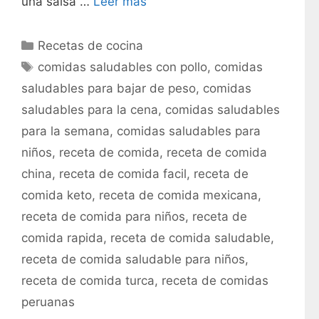
una salsa …
Leer más
C
Recetas de cocina
a
E
comidas saludables con pollo
,
comidas
t
t
saludables para bajar de peso
,
comidas
e
i
saludables para la cena
,
comidas saludables
g
q
para la semana
,
comidas saludables para
o
u
r
niños
,
receta de comida
,
receta de comida
e
í
t
china
,
receta de comida facil
,
receta de
a
a
comida keto
,
receta de comida mexicana
,
s
s
receta de comida para niños
,
receta de
comida rapida
,
receta de comida saludable
,
receta de comida saludable para niños
,
receta de comida turca
,
receta de comidas
peruanas