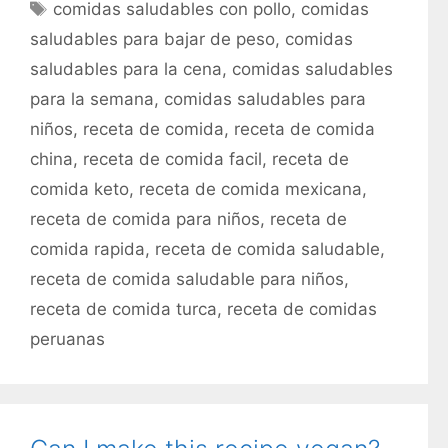
E
comidas saludables con pollo
,
comidas
t
t
saludables para bajar de peso
,
comidas
e
i
saludables para la cena
,
comidas saludables
g
q
para la semana
,
comidas saludables para
o
u
r
niños
,
receta de comida
,
receta de comida
e
í
t
china
,
receta de comida facil
,
receta de
a
a
comida keto
,
receta de comida mexicana
,
s
s
receta de comida para niños
,
receta de
comida rapida
,
receta de comida saludable
,
receta de comida saludable para niños
,
receta de comida turca
,
receta de comidas
peruanas