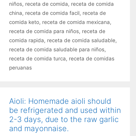
r
niños
,
receta de comida
,
receta de comida
e
í
t
china
,
receta de comida facil
,
receta de
a
a
comida keto
,
receta de comida mexicana
,
s
s
receta de comida para niños
,
receta de
comida rapida
,
receta de comida saludable
,
receta de comida saludable para niños
,
receta de comida turca
,
receta de comidas
peruanas
Aioli: Homemade aioli should
be refrigerated and used within
2-3 days, due to the raw garlic
and mayonnaise.