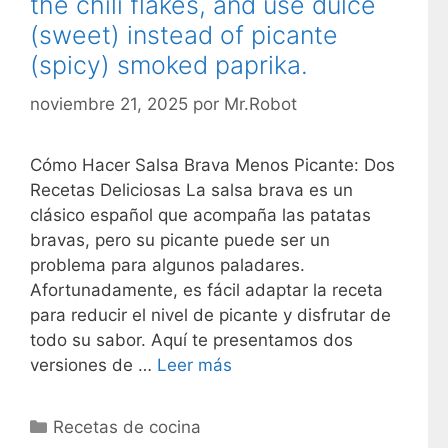
the chili flakes, and use dulce
(sweet) instead of picante
(spicy) smoked paprika.
noviembre 21, 2025
por
Mr.Robot
Cómo Hacer Salsa Brava Menos Picante: Dos
Recetas Deliciosas La salsa brava es un
clásico español que acompaña las patatas
bravas, pero su picante puede ser un
problema para algunos paladares.
Afortunadamente, es fácil adaptar la receta
para reducir el nivel de picante y disfrutar de
todo su sabor. Aquí te presentamos dos
versiones de …
Leer más
C
Recetas de cocina
a