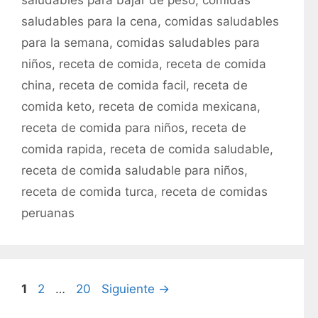
saludables para bajar de peso
,
comidas
e
i
saludables para la cena
,
comidas saludables
g
q
para la semana
,
comidas saludables para
o
u
r
niños
,
receta de comida
,
receta de comida
e
í
t
china
,
receta de comida facil
,
receta de
a
a
comida keto
,
receta de comida mexicana
,
s
s
receta de comida para niños
,
receta de
comida rapida
,
receta de comida saludable
,
receta de comida saludable para niños
,
receta de comida turca
,
receta de comidas
peruanas
P
P
P
1
2
…
20
Siguiente
→
á
á
á