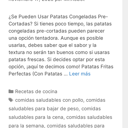
¿Se Pueden Usar Patatas Congeladas Pre-
Cortadas? Si tienes poco tiempo, las patatas
congeladas pre-cortadas pueden parecer
una opción tentadora. Aunque es posible
usarlas, debes saber que el sabor y la
textura no serán tan buenos como si usaras
patatas frescas. Si decides optar por esta
opción, ¡aquí te decimos como! Patatas Fritas
Perfectas (Con Patatas …
Leer más
C
Recetas de cocina
a
E
comidas saludables con pollo
,
comidas
t
t
saludables para bajar de peso
,
comidas
e
i
saludables para la cena
,
comidas saludables
g
q
para la semana
,
comidas saludables para
o
u