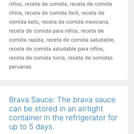
r
niños
,
receta de comida
,
receta de comida
e
í
t
china
,
receta de comida facil
,
receta de
a
a
comida keto
,
receta de comida mexicana
,
s
s
receta de comida para niños
,
receta de
comida rapida
,
receta de comida saludable
,
receta de comida saludable para niños
,
receta de comida turca
,
receta de comidas
peruanas
Brava Sauce: The brava sauce
can be stored in an airtight
container in the refrigerator for
up to 5 days.