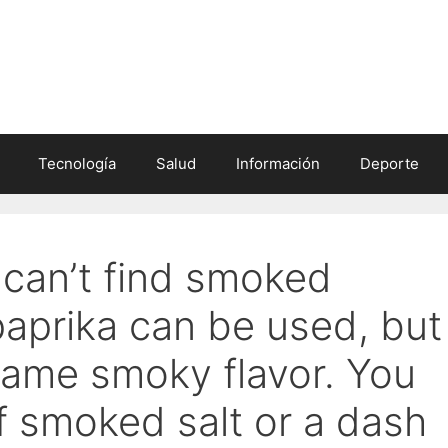
Tecnología
Salud
Información
Deporte
I can’t find smoked
paprika can be used, but
 same smoky flavor. You
f smoked salt or a dash