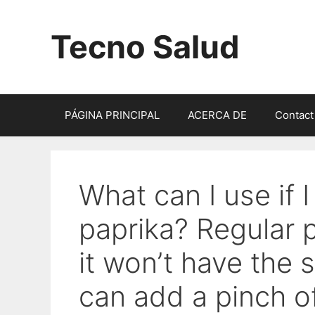
Saltar
al
Tecno Salud
contenido
PÁGINA PRINCIPAL
ACERCA DE
Contact
What can I use if 
paprika? Regular 
it won’t have the
can add a pinch o