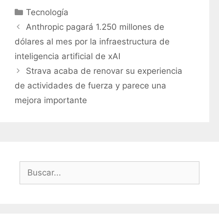
C
Tecnología
a
Anthropic pagará 1.250 millones de
t
dólares al mes por la infraestructura de
e
inteligencia artificial de xAI
g
Strava acaba de renovar su experiencia
o
r
de actividades de fuerza y ​​parece una
í
mejora importante
a
s
B
u
s
c
a