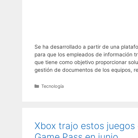
Se ha desarrollado a partir de una platafo
para que los empleados de información tr
que tiene como objetivo proporcionar sol
gestión de documentos de los equipos, r
C
Tecnología
a
t
e
g
o
Xbox trajo estos juegos 
r
í
Game Pass en junio
a