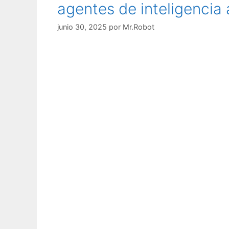
agentes de inteligencia ar
a
s
junio 30, 2025
por
Mr.Robot