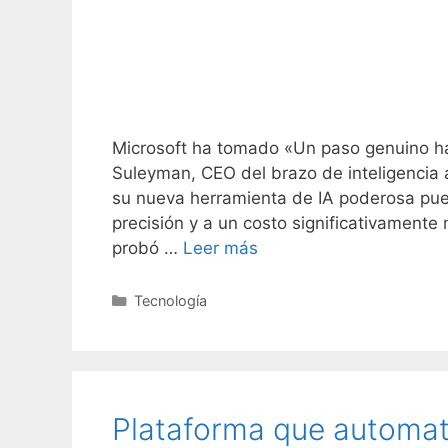
Microsoft ha tomado «Un paso genuino hac
Suleyman, CEO del brazo de inteligencia ar
su nueva herramienta de IA poderosa pu
precisión y a un costo significativament
probó …
Leer más
C
Tecnología
a
t
e
g
o
Plataforma que automati
r
í