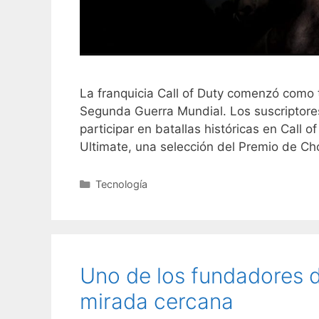
La franquicia Call of Duty comenzó como 
Segunda Guerra Mundial. Los suscriptore
participar en batallas históricas en Call
Ultimate, una selección del Premio de Ch
C
Tecnología
a
t
e
g
o
Uno de los fundadores d
r
í
mirada cercana
a
s