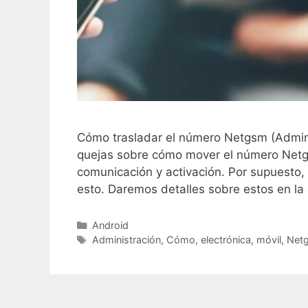
Cómo trasladar el número Netgsm (Adminis
quejas sobre cómo mover el número Netg
comunicación y activación. Por supuesto
esto. Daremos detalles sobre estos en la 
C
Android
a
E
Administración
,
Cómo
,
electrónica
,
móvil
,
Net
t
t
e
i
g
q
o
u