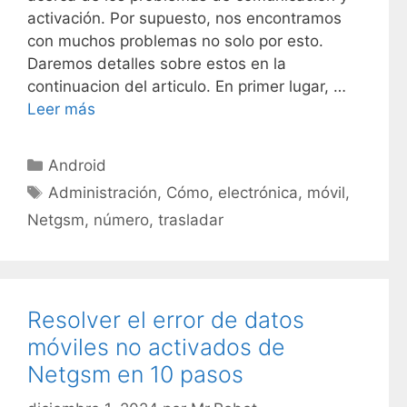
activación. Por supuesto, nos encontramos
con muchos problemas no solo por esto.
Daremos detalles sobre estos en la
continuacion del articulo. En primer lugar, …
Leer más
C
Android
a
E
Administración
,
Cómo
,
electrónica
,
móvil
,
t
t
Netgsm
,
número
,
trasladar
e
i
g
q
o
u
r
e
Resolver el error de datos
í
t
móviles no activados de
a
a
s
Netgsm en 10 pasos
s