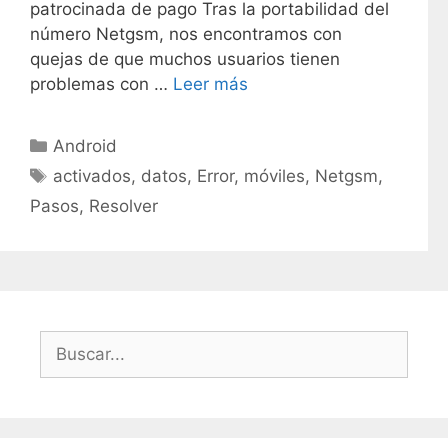
patrocinada de pago Tras la portabilidad del
número Netgsm, nos encontramos con
quejas de que muchos usuarios tienen
problemas con …
Leer más
C
Android
a
E
activados
,
datos
,
Error
,
móviles
,
Netgsm
,
t
t
Pasos
,
Resolver
e
i
g
q
o
u
r
e
í
t
B
a
a
u
s
s
s
c
a