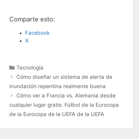
Comparte esto:
Facebook
X
C
Tecnología
a
Cómo diseñar un sistema de alerta de
t
inundación repentina realmente buena
e
Cómo ver a Francia vs. Alemania desde
g
cualquier lugar gratis: Fútbol de la Eurocopa
o
r
de la Eurocopa de la UEFA de la UEFA
í
a
s