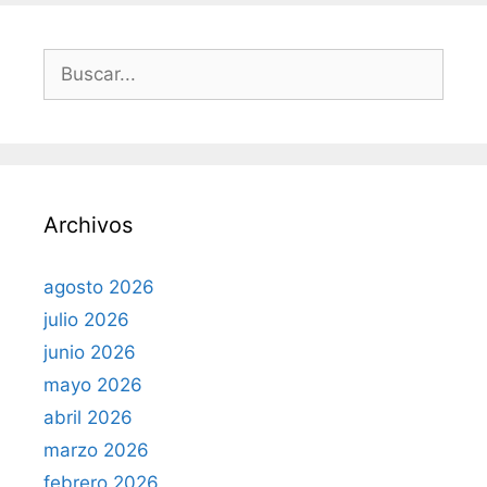
B
u
s
c
a
r
Archivos
:
agosto 2026
julio 2026
junio 2026
mayo 2026
abril 2026
marzo 2026
febrero 2026