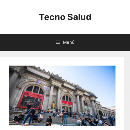
Saltar
al
Tecno Salud
contenido
Menú