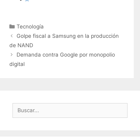
C
Tecnología
a
Golpe fiscal a Samsung en la producción
t
de NAND
e
Demanda contra Google por monopolio
g
digital
o
r
í
a
s
B
u
s
c
a