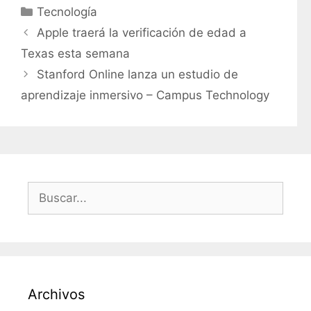
C
Tecnología
a
Apple traerá la verificación de edad a
t
Texas esta semana
e
Stanford Online lanza un estudio de
g
aprendizaje inmersivo – Campus Technology
o
r
í
a
s
B
u
s
c
a
r
Archivos
: