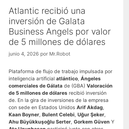
Atlantic recibió una
inversión de Galata
Business Angels por valor
de 5 millones de dólares
junio 4, 2026
por
Mr.Robot
Plataforma de flujo de trabajo impulsada por
inteligencia artificial
atlántico
,
Ángeles
comerciales de Gálata
de (GBA)
Valoración
de 5 millones de dólares
recibió inversión
de. En la gira de inversiones de la empresa
con sede en Estados Unidos
Arif Akdag
,
Kaan Boyner
,
Bulent Celebi
,
Uğur Şeker
,
Ahu Büyükkuşoğlu Serter
,
Gorkem Güven
Y
Ata Uzunhasan
participó junto con otros