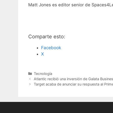
Matt Jones es editor senior de Spaces4L
Comparte esto:
Facebook
X
C
Tecnología
a
Atlantic recibió una inversión de Galata Busine
t
Target acaba de anunciar su respuesta al Prim
e
g
o
r
í