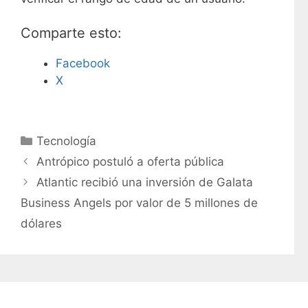
Comparte esto:
Facebook
X
C
Tecnología
a
Antrópico postuló a oferta pública
t
Atlantic recibió una inversión de Galata
e
Business Angels por valor de 5 millones de
g
dólares
o
r
í
a
s