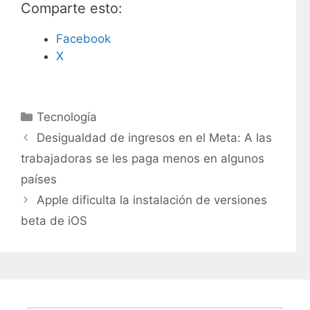
Comparte esto:
Facebook
X
C
Tecnología
a
Desigualdad de ingresos en el Meta: A las
t
trabajadoras se les paga menos en algunos
e
países
g
Apple dificulta la instalación de versiones
o
r
beta de iOS
í
a
s