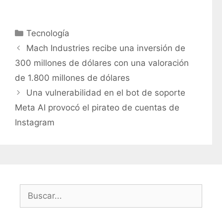
C
Tecnología
a
Mach Industries recibe una inversión de
t
300 millones de dólares con una valoración
e
de 1.800 millones de dólares
g
Una vulnerabilidad en el bot de soporte
o
r
Meta AI provocó el pirateo de cuentas de
í
Instagram
a
s
B
u
s