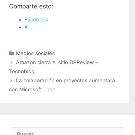
Comparte esto:
Facebook
X
C
Medios sociales
a
Amazon cierra el sitio DPReview –
t
Tecnoblog
e
La colaboración en proyectos aumentará
g
con Microsoft Loop
o
r
í
a
s
B