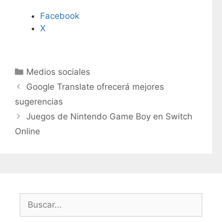
Facebook
X
C
Medios sociales
a
Google Translate ofrecerá mejores
t
sugerencias
e
Juegos de Nintendo Game Boy en Switch
g
Online
o
r
í
a
s
B
u