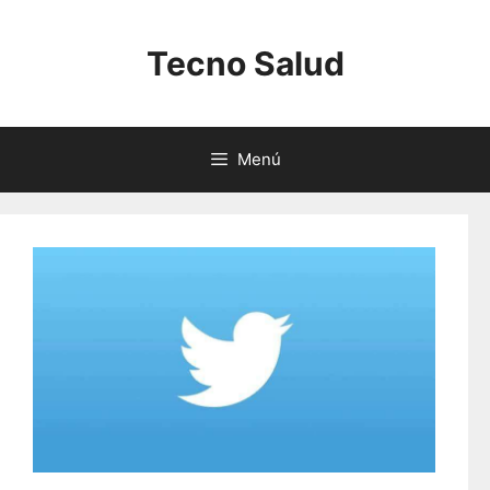
Saltar
al
Tecno Salud
contenido
Menú