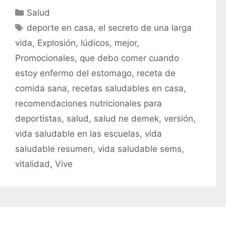
C
Salud
a
E
deporte en casa
,
el secreto de una larga
t
t
vida
,
Explosión
,
lúdicos
,
mejor
,
e
i
Promocionales
,
que debo comer cuando
g
q
estoy enfermo del estomago
,
receta de
o
u
r
comida sana
,
recetas saludables en casa
,
e
í
t
recomendaciones nutricionales para
a
a
deportistas
,
salud
,
salud ne demek
,
versión
,
s
s
vida saludable en las escuelas
,
vida
saludable resumen
,
vida saludable sems
,
vitalidad
,
Vive