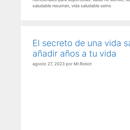
g
q
saludable resumen
,
vida saludable sems
o
u
r
e
í
t
a
a
s
s
El secreto de una vida s
añadir años a tu vida
agosto 27, 2023
por
Mr.Robot