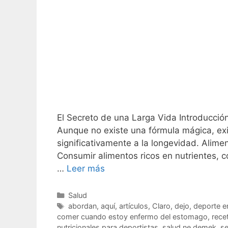
El Secreto de una Larga Vida Introducción
Aunque no existe una fórmula mágica, exi
significativamente a la longevidad. Alim
Consumir alimentos ricos en nutrientes, 
…
Leer más
C
Salud
a
E
abordan
,
aquí
,
artículos
,
Claro
,
dejo
,
deporte e
t
t
comer cuando estoy enfermo del estomago
,
rece
e
i
nutricionales para deportistas
,
salud ne demek
,
se