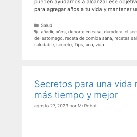
pueden ayudarnos a alcanzar ese objetivo
para agregar años a tu vida y mantener 
C
Salud
a
E
añadir
,
años
,
deporte en casa
,
duradera
,
el sec
t
t
del estomago
,
receta de comida sana
,
recetas sa
e
i
saludable
,
secreto
,
Tips
,
una
,
vida
g
q
o
u
r
e
í
t
a
a
Secretos para una vida 
s
s
más tiempo y mejor
agosto 27, 2023
por
Mr.Robot