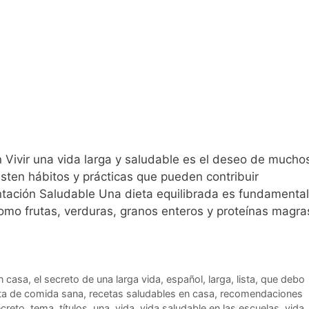
 Vivir una vida larga y saludable es el deseo de mucho
sten hábitos y prácticas que pueden contribuir
entación Saludable Una dieta equilibrada es fundamental
como frutas, verduras, granos enteros y proteínas magra
n casa
,
el secreto de una larga vida
,
español
,
larga
,
lista
,
que debo
ta de comida sana
,
recetas saludables en casa
,
recomendaciones
creto
,
tema
,
títulos
,
una
,
vida
,
vida saludable en las escuelas
,
vida