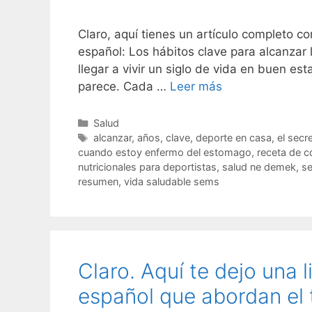
Claro, aquí tienes un artículo completo 
español: Los hábitos clave para alcanzar 
llegar a vivir un siglo de vida en buen e
parece. Cada …
Leer más
C
Salud
a
E
alcanzar
,
años
,
clave
,
deporte en casa
,
el secr
t
t
cuando estoy enfermo del estomago
,
receta de 
e
i
nutricionales para deportistas
,
salud ne demek
,
se
g
q
resumen
,
vida saludable sems
o
u
r
e
í
t
a
a
s
s
Claro. Aquí te dejo una l
español que abordan el 