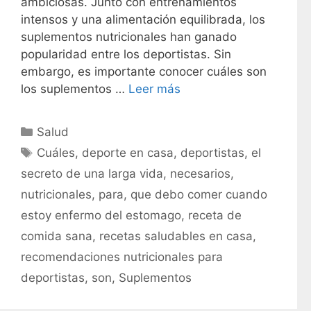
ambiciosas. Junto con entrenamientos
intensos y una alimentación equilibrada, los
suplementos nutricionales han ganado
popularidad entre los deportistas. Sin
embargo, es importante conocer cuáles son
los suplementos …
Leer más
C
Salud
a
E
Cuáles
,
deporte en casa
,
deportistas
,
el
t
t
secreto de una larga vida
,
necesarios
,
e
i
nutricionales
,
para
,
que debo comer cuando
g
q
estoy enfermo del estomago
,
receta de
o
u
r
comida sana
,
recetas saludables en casa
,
e
í
t
recomendaciones nutricionales para
a
a
deportistas
,
son
,
Suplementos
s
s