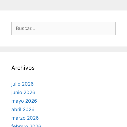
B
u
s
c
a
r
Archivos
:
julio 2026
junio 2026
mayo 2026
abril 2026
marzo 2026
febrero 2026