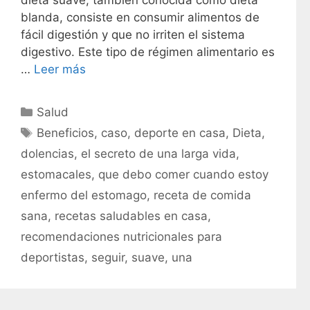
dieta suave, también conocida como dieta
blanda, consiste en consumir alimentos de
fácil digestión y que no irriten el sistema
digestivo. Este tipo de régimen alimentario es
…
Leer más
C
Salud
a
E
Beneficios
,
caso
,
deporte en casa
,
Dieta
,
t
t
dolencias
,
el secreto de una larga vida
,
e
i
estomacales
,
que debo comer cuando estoy
g
q
enfermo del estomago
,
receta de comida
o
u
r
sana
,
recetas saludables en casa
,
e
í
t
recomendaciones nutricionales para
a
a
deportistas
,
seguir
,
suave
,
una
s
s