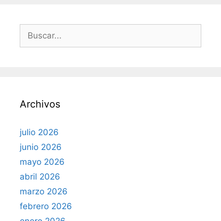
B
u
s
c
a
r
Archivos
:
julio 2026
junio 2026
mayo 2026
abril 2026
marzo 2026
febrero 2026