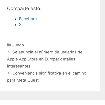
Comparte esto:
Facebook
X
C
Juego
a
Se anuncia el número de usuarios de
t
Apple App Store en Europa: detalles
e
interesantes
g
Conveniencia significativa en el camino
o
r
para Meta Quest
í
a
s