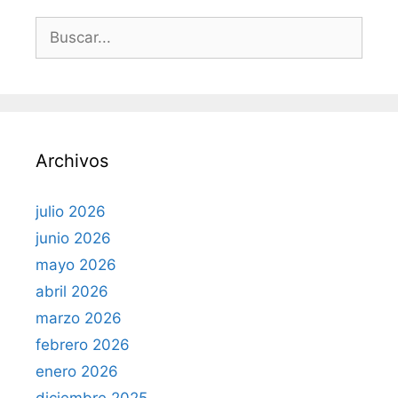
B
u
s
c
a
r
Archivos
:
julio 2026
junio 2026
mayo 2026
abril 2026
marzo 2026
febrero 2026
enero 2026