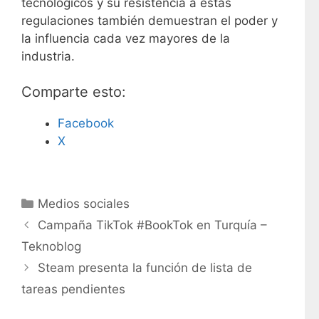
r
tecnológicos y su resistencia a estas
i
regulaciones también demuestran el poder y
n
la influencia cada vez mayores de la
c
industria.
i
p
Comparte esto:
a
l
Facebook
e
X
s
p
r
C
Medios sociales
o
a
Campaña TikTok #BookTok en Turquía –
d
t
Teknoblog
u
e
c
Steam presenta la función de lista de
g
t
tareas pendientes
o
o
r