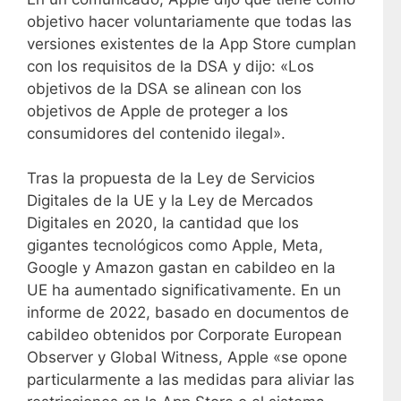
e
objetivo hacer voluntariamente que todas las
v
versiones existentes de la App Store cumplan
e
con los requisitos de la DSA y dijo: «Los
l
objetivos de la DSA se alinean con los
a
objetivos de Apple de proteger a los
c
consumidores del contenido ilegal».
i
f
Tras la propuesta de la Ley de Servicios
r
Digitales de la UE y la Ley de Mercados
a
Digitales en 2020, la cantidad que los
s
gigantes tecnológicos como Apple, Meta,
a
Google y Amazon gastan en cabildeo en la
p
UE ha aumentado significativamente. En un
r
informe de 2022, basado en documentos de
o
cabildeo obtenidos por Corporate European
x
Observer y Global Witness, Apple «se opone
i
particularmente a las medidas para aliviar las
m