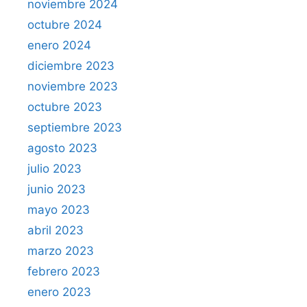
q
noviembre 2024
u
octubre 2024
e
enero 2024
c
diciembre 2023
a
noviembre 2023
d
a
octubre 2023
u
septiembre 2023
n
agosto 2023
o
julio 2023
d
junio 2023
e
b
mayo 2023
e
abril 2023
c
marzo 2023
o
febrero 2023
n
enero 2023
s