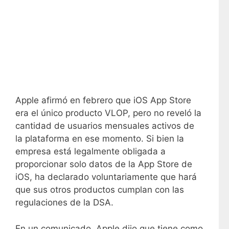
I
n
t
e
r
e
s
a
Apple afirmó en febrero que iOS App Store
n
era el único producto VLOP, pero no reveló la
t
cantidad de usuarios mensuales activos de
e
la plataforma en ese momento. Si bien la
:
empresa está legalmente obligada a
A
proporcionar solo datos de la App Store de
p
iOS, ha declarado voluntariamente que hará
p
que sus otros productos cumplan con las
l
regulaciones de la DSA.
e
r
En un comunicado, Apple dijo que tiene como