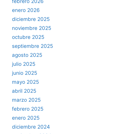
e
febrero 2026
s
enero 2026
e
diciembre 2025
n
noviembre 2025
l
octubre 2025
a
U
septiembre 2025
E
agosto 2025
y
julio 2025
a
junio 2025
r
mayo 2025
g
u
abril 2025
m
marzo 2025
e
febrero 2025
n
enero 2025
t
diciembre 2024
a