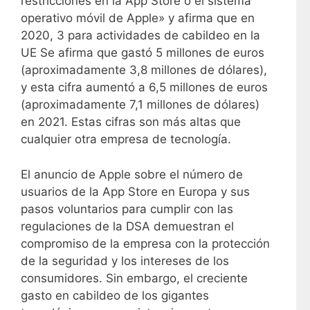
restricciones en la App Store o el sistema
a
operativo móvil de Apple» y afirma que en
d
2020, 3 para actividades de cabildeo en la
a
UE Se afirma que gastó 5 millones de euros
s
(aproximadamente 3,8 millones de dólares),
d
y esta cifra aumentó a 6,5 ​​millones de euros
e
(aproximadamente 7,1 millones de dólares)
M
en 2021. Estas cifras son más altas que
A
cualquier otra empresa de tecnología.
U
p
El anuncio de Apple sobre el número de
a
usuarios de la App Store en Europa y sus
r
pasos voluntarios para cumplir con las
a
regulaciones de la DSA demuestran el
s
compromiso de la empresa con la protección
u
de la seguridad y los intereses de los
s
consumidores. Sin embargo, el creciente
p
gasto en cabildeo de los gigantes