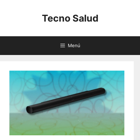
Saltar
al
Tecno Salud
contenido
Menú