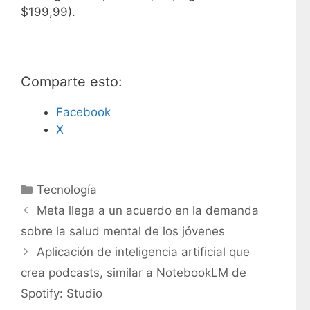
$199,99).
Comparte esto:
Facebook
X
C
Tecnología
a
Meta llega a un acuerdo en la demanda
t
sobre la salud mental de los jóvenes
e
Aplicación de inteligencia artificial que
g
crea podcasts, similar a NotebookLM de
o
r
Spotify: Studio
í