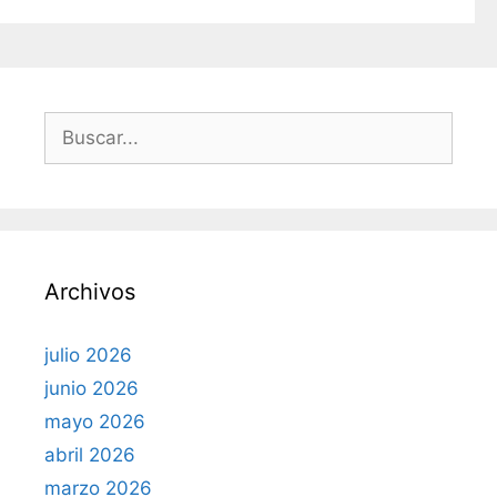
a
s
B
u
s
c
a
r
Archivos
:
julio 2026
junio 2026
mayo 2026
abril 2026
marzo 2026