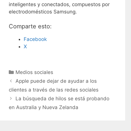
inteligentes y conectados, compuestos por
electrodomésticos Samsung.
Comparte esto:
Facebook
X
C
Medios sociales
a
Apple puede dejar de ayudar a los
t
clientes a través de las redes sociales
e
La búsqueda de hilos se está probando
g
en Australia y Nueva Zelanda
o
r
í
a