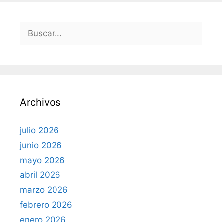
s
B
u
s
c
a
r
Archivos
:
julio 2026
junio 2026
mayo 2026
abril 2026
marzo 2026
febrero 2026
enero 2026