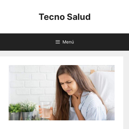
Saltar
al
Tecno Salud
contenido
Menú