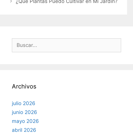
¿Qué Plantas Puedo Cultivar en Mi Jardín?
B
u
s
c
a
r
Archivos
:
julio 2026
junio 2026
mayo 2026
abril 2026