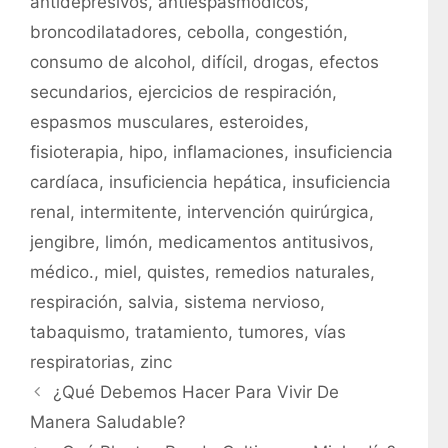
antidepresivos
,
antiespasmódicos
,
e
i
broncodilatadores
,
cebolla
,
congestión
,
g
q
consumo de alcohol
,
difícil
,
drogas
,
efectos
o
u
r
secundarios
,
ejercicios de respiración
,
e
í
t
espasmos musculares
,
esteroides
,
a
a
fisioterapia
,
hipo
,
inflamaciones
,
insuficiencia
s
s
cardíaca
,
insuficiencia hepática
,
insuficiencia
renal
,
intermitente
,
intervención quirúrgica
,
jengibre
,
limón
,
medicamentos antitusivos
,
médico.
,
miel
,
quistes
,
remedios naturales
,
respiración
,
salvia
,
sistema nervioso
,
tabaquismo
,
tratamiento
,
tumores
,
vías
respiratorias
,
zinc
¿Qué Debemos Hacer Para Vivir De
Manera Saludable?