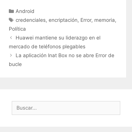
C
Android
a
E
credenciales
,
encriptación
,
Error
,
memoria
,
t
t
Política
e
i
Huawei mantiene su liderazgo en el
g
q
mercado de teléfonos plegables
o
u
r
La aplicación Inat Box no se abre Error de
e
í
t
bucle
a
a
s
s
B
u
s
c