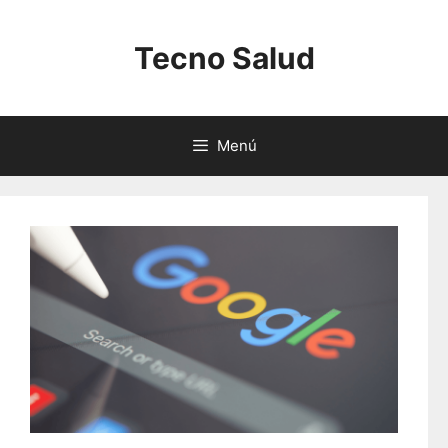
Saltar
al
Tecno Salud
contenido
Menú