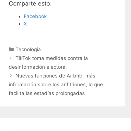
Comparte esto:
Facebook
X
C
Tecnología
a
TikTok toma medidas contra la
t
desinformación electoral
e
Nuevas funciones de Airbnb: más
g
información sobre los anfitriones, lo que
o
r
facilita las estadías prolongadas
í
a
s