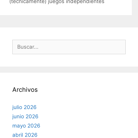
(técnicamente) juegos independientes
s
B
u
s
c
a
r
Archivos
:
julio 2026
junio 2026
mayo 2026
abril 2026