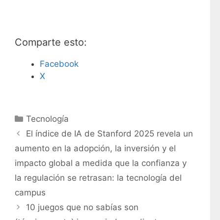
Comparte esto:
Facebook
X
C
Tecnología
a
El índice de IA de Stanford 2025 revela un
t
aumento en la adopción, la inversión y el
e
impacto global a medida que la confianza y
g
la regulación se retrasan: la tecnología del
o
r
campus
í
10 juegos que no sabías son
a