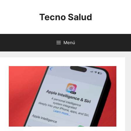
Saltar
al
Tecno Salud
contenido
Menú