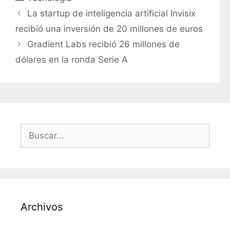
a
La startup de inteligencia artificial Invisix
t
recibió una inversión de 20 millones de euros
e
Gradient Labs recibió 26 millones de
g
dólares en la ronda Serie A
o
r
í
a
s
B
u
s
c
a
r
Archivos
: