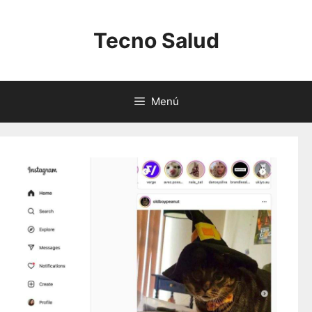
Saltar
al
Tecno Salud
contenido
Menú