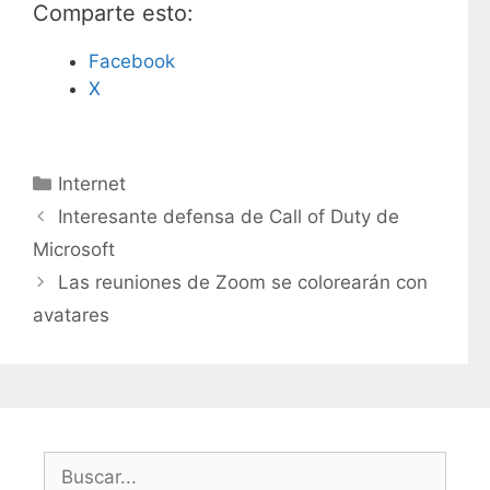
Comparte esto:
Facebook
X
C
Internet
a
Interesante defensa de Call of Duty de
t
Microsoft
e
Las reuniones de Zoom se colorearán con
g
avatares
o
r
í
a
s
B