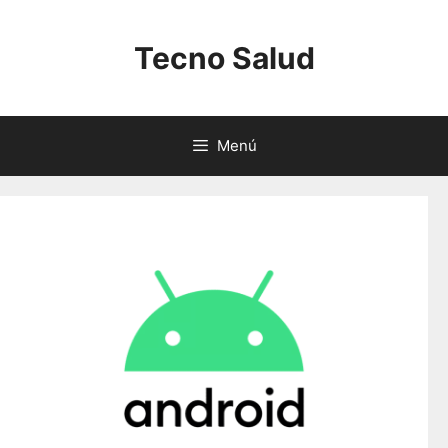
Saltar
al
Tecno Salud
contenido
Menú