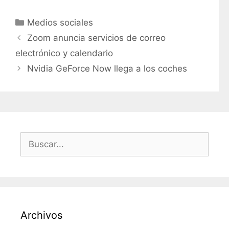
C
Medios sociales
a
Zoom anuncia servicios de correo
t
electrónico y calendario
e
Nvidia GeForce Now llega a los coches
g
o
r
í
a
s
B
u
s
c
a
r
Archivos
: