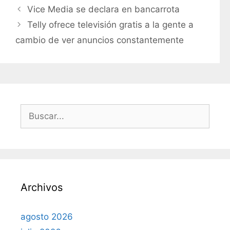
a
Vice Media se declara en bancarrota
t
Telly ofrece televisión gratis a la gente a
e
cambio de ver anuncios constantemente
g
o
r
í
a
s
B
u
s
c
a
r
Archivos
:
agosto 2026