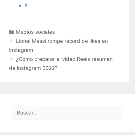
X
C
Medios sociales
a
Lionel Messi rompe récord de likes en
t
Instagram
e
¿Cómo preparar el video Reels resumen
g
de Instagram 2022?
o
r
í
a
s
B
u
s
c