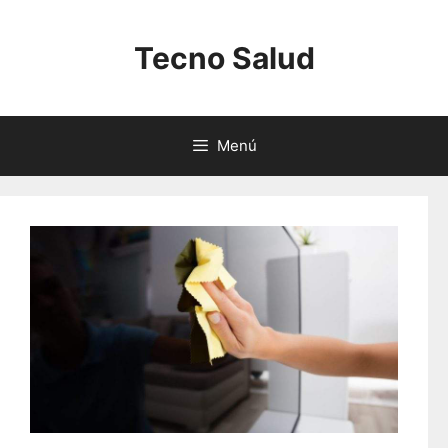
Saltar
al
Tecno Salud
contenido
Menú