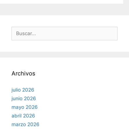
í
a
s
B
u
s
c
a
r
Archivos
:
julio 2026
junio 2026
mayo 2026
abril 2026
marzo 2026