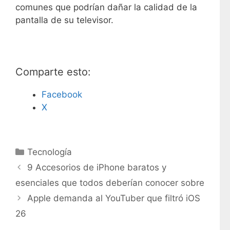
comunes que podrían dañar la calidad de la
pantalla de su televisor.
Comparte esto:
Facebook
X
C
Tecnología
a
9 Accesorios de iPhone baratos y
t
esenciales que todos deberían conocer sobre
e
Apple demanda al YouTuber que filtró iOS
g
26
o
r