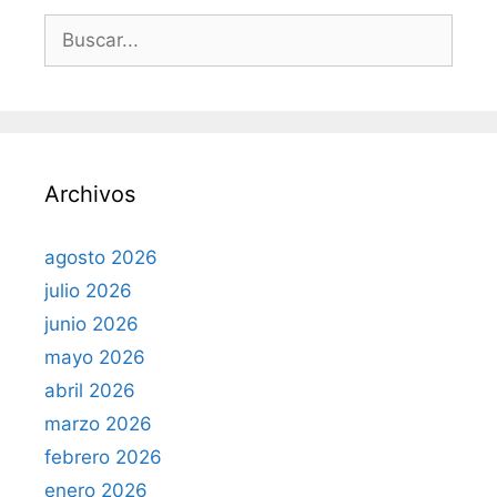
B
u
s
c
a
r
Archivos
:
agosto 2026
julio 2026
junio 2026
mayo 2026
abril 2026
marzo 2026
febrero 2026
enero 2026