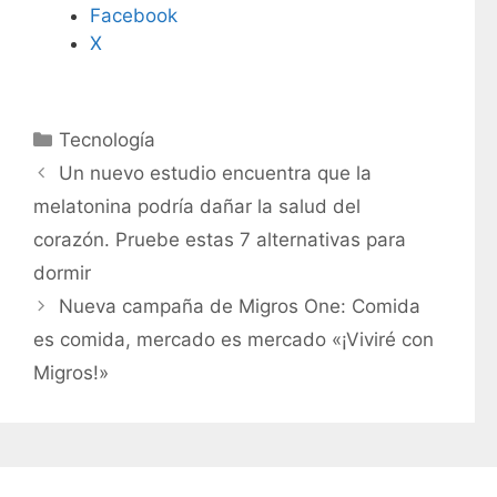
Facebook
X
C
Tecnología
a
Un nuevo estudio encuentra que la
t
melatonina podría dañar la salud del
e
corazón. Pruebe estas 7 alternativas para
g
dormir
o
r
Nueva campaña de Migros One: Comida
í
es comida, mercado es mercado «¡Viviré con
a
Migros!»
s