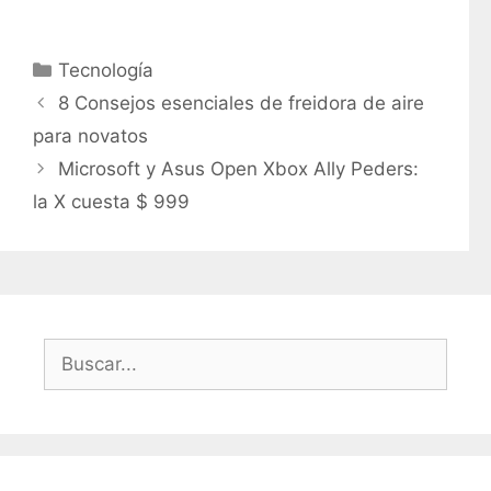
C
Tecnología
a
8 Consejos esenciales de freidora de aire
t
para novatos
e
Microsoft y Asus Open Xbox Ally Peders:
g
la X cuesta $ 999
o
r
í
a
s
B
u
s
c
a
r