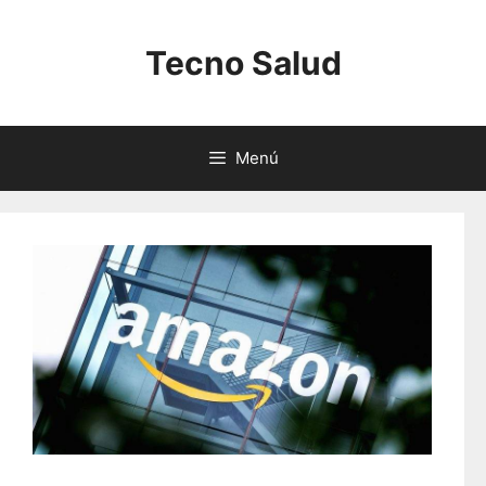
Saltar
al
Tecno Salud
contenido
Menú