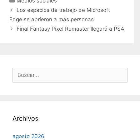
Medios sociales
a
Los espacios de trabajo de Microsoft
t
Edge se abrieron a más personas
e
Final Fantasy Pixel Remaster llegará a PS4
g
o
r
í
a
s
B
u
s
c
a
r
Archivos
:
agosto 2026