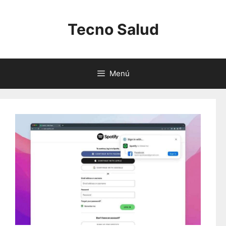
Saltar
al
Tecno Salud
contenido
Menú