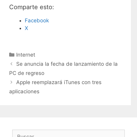
Comparte esto:
Facebook
X
C
Internet
a
Se anuncia la fecha de lanzamiento de la
t
PC de regreso
e
Apple reemplazará iTunes con tres
g
aplicaciones
o
r
í
a
s
B