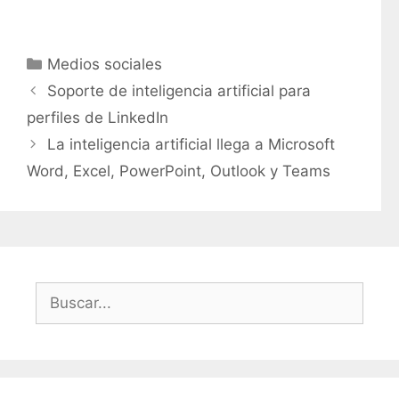
C
Medios sociales
a
Soporte de inteligencia artificial para
t
perfiles de LinkedIn
e
La inteligencia artificial llega a Microsoft
g
Word, Excel, PowerPoint, Outlook y Teams
o
r
í
a
s
B
u
s
c
a