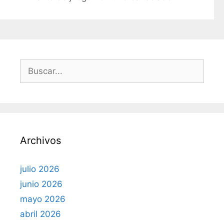
g
o
r
í
a
s
B
u
s
c
a
r
Archivos
:
julio 2026
junio 2026
mayo 2026
abril 2026