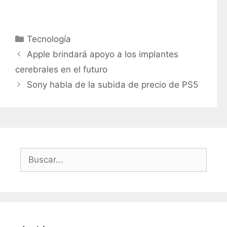
C
Tecnología
a
Apple brindará apoyo a los implantes
t
cerebrales en el futuro
e
Sony habla de la subida de precio de PS5
g
o
r
í
a
s
B
u
s
c
a
r