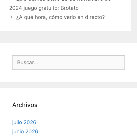
t
2024 juego gratuito: Brotato
e
¿A qué hora, cómo verlo en directo?
g
o
r
í
a
s
B
u
s
c
a
r
Archivos
:
julio 2026
junio 2026