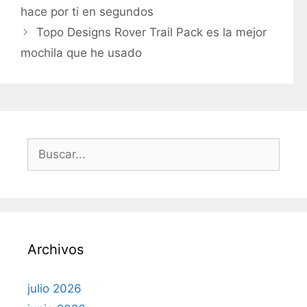
hace por ti en segundos
g
Topo Designs Rover Trail Pack es la mejor
o
r
mochila que he usado
í
a
s
B
u
s
c
a
r
Archivos
:
julio 2026