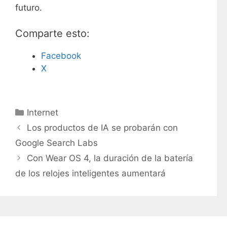
futuro.
Comparte esto:
Facebook
X
C
Internet
a
Los productos de IA se probarán con
t
Google Search Labs
e
Con Wear OS 4, la duración de la batería
g
de los relojes inteligentes aumentará
o
r
í
a
s