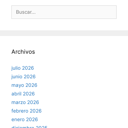
B
u
s
c
a
r
Archivos
:
julio 2026
junio 2026
mayo 2026
abril 2026
marzo 2026
febrero 2026
enero 2026